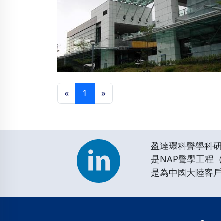
«
1
»
台灣南港車站大堂
盈達環科聲學科
是NAP聲學工程
是為中國大陸客