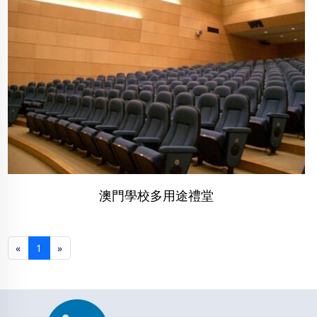
澳門學校多用途禮堂
«
1
»