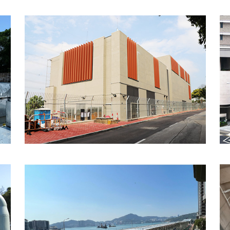
香港將軍澳跨灣連接路 - 跨
灣橋
香港港鐵843廣深港高速鐵
路