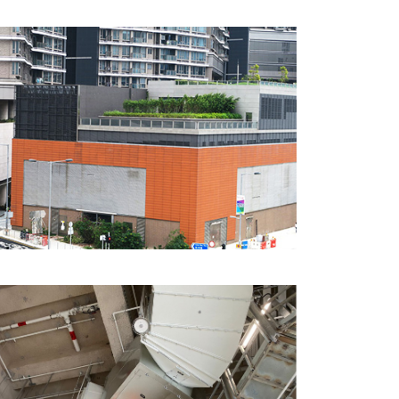
香港紅磡中旅酒店
香港港鐵柯士甸站