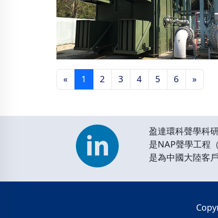
«
1
2
3
4
5
6
»
香港將軍澳堆田氣體處理
設施
盈達環科聲學科
是NAP聲學工程
是為中國大陸客
Copyr