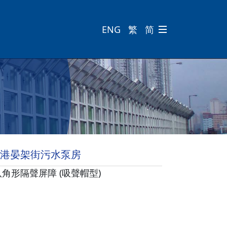
ENG
繁
简

港晏架街污水泵房
八角形隔聲屏障 (吸聲帽型)