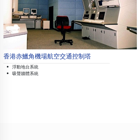
香港赤鱲角機場航空交通控制塔
浮動地台系統
吸聲牆體系統