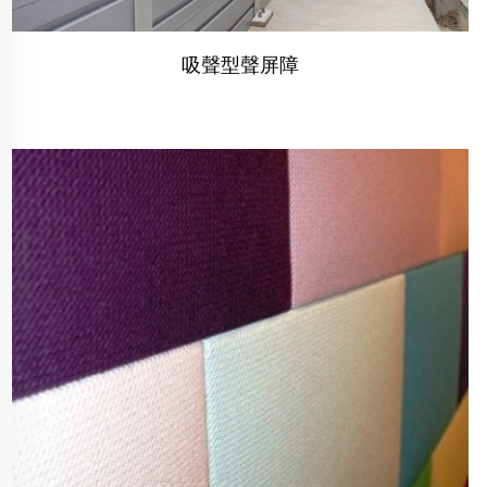
吸聲型聲屏障