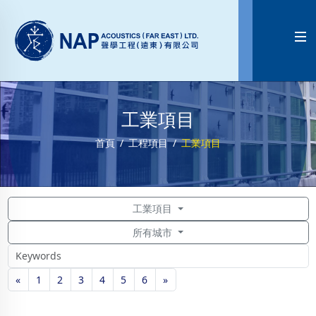

工業項目
首頁
工程項目
工業項目
工業項目
所有城市
«
1
2
3
4
5
6
»